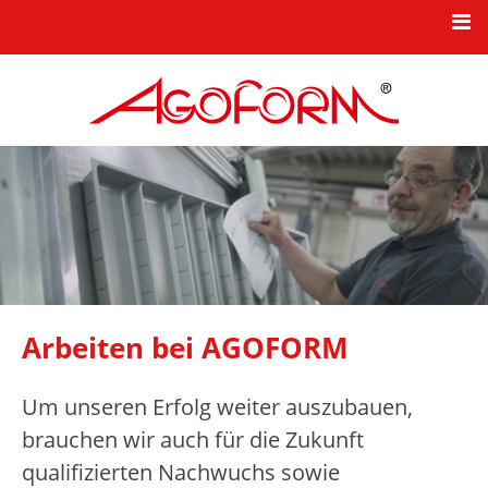
HOME
NEWS
KBB-PRODUKTSERIEN
TKK-INDUSTRIEKOMPONENTEN
KARRIERE
UNTERNEHMEN
Arbeiten bei AGOFORM
NEUHEITEN
KONTAKT
Um unseren Erfolg weiter auszubauen,
brauchen wir auch für die Zukunft
qualifizierten Nachwuchs sowie