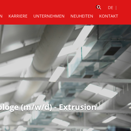
⚲
⚲
EN
KARRIERE
UNTERNEHMEN
NEUHEITEN
KONTAKT
oge (m/w/d) - Extrusion