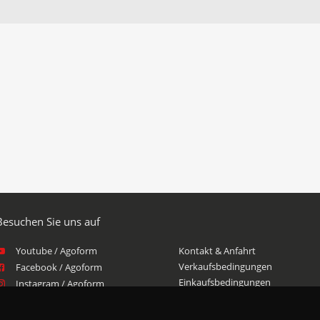
Youtube / Agoform
Kontakt & Anfahrt
Verkaufsbedingungen
Facebook / Agoform
Einkaufsbedingungen
Instagram / Agoform
Haftungsausschluss
Xing / Agoform
LinkedIn / Agoform