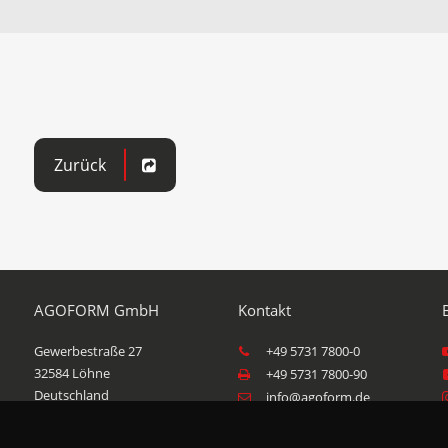
Zurück
AGOFORM GmbH
Gewerbestraße 27
+49 5731 7800-0
32584
Löhne
+49 5731 7800-90
info@agoform.de