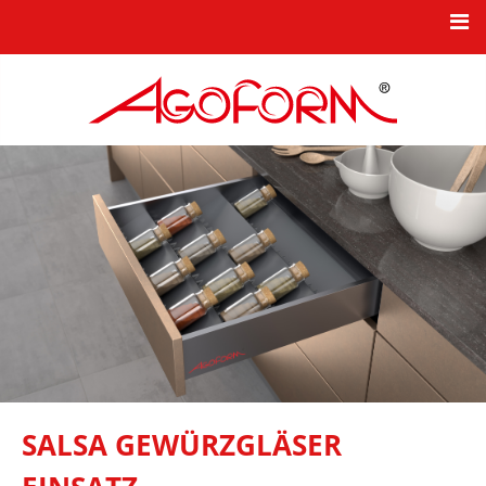
HOME
NEWS
KBB-PRODUKTSERIEN
TKK-INDUSTRIEKOMPONENTEN
KARRIERE
UNTERNEHMEN
NEUHEITEN
KONTAKT
SALSA GEWÜRZGLÄSER